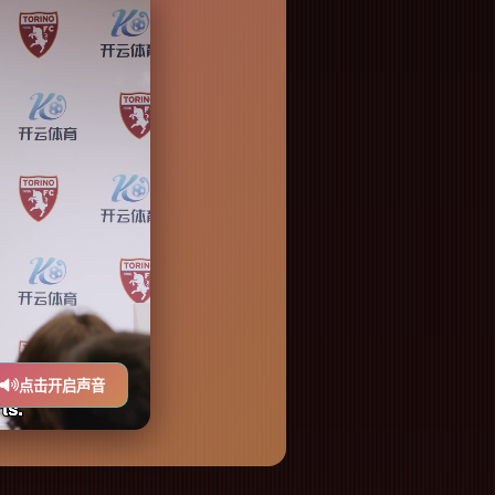
点击开启声音