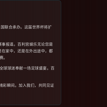
三国联合承办。这届世界杯将扩
赛事报道。百利宫娱乐无论您是
是在家中，还是在外出途中，都
赛。
全球球迷奉献一场足球盛宴。百
场精彩瞬间。加入我们，共同见证